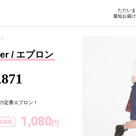
ただいま
最短お届け
ロン
her / エプロン
871
.
の定番エプロン！
1,080
地価格
円