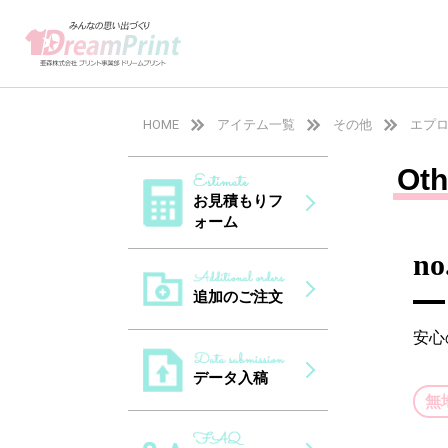
HOME
アイテム一覧
その他
エプ
Ot
お見積もりフ
ォーム
no
追加のご注文
安心
データ入稿
無