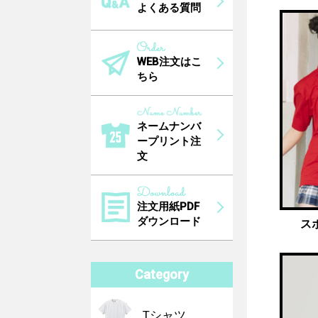
よくある質問
WEB注文はこ
ちら
ネームナンバ
ープリント注
文
注文用紙PDF
ダウンロード
ス
Category
Tシャツ