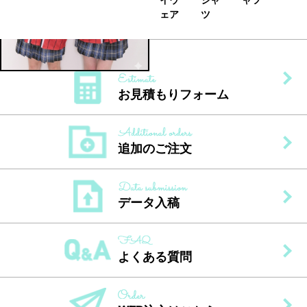
ャツ
イウ
シャ
ャツ
イウ
シャ
ャツ
イウ
ェア
ツ
ェア
ツ
ェア
お見積もりフォーム
追加のご注文
データ入稿
よくある質問