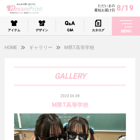
8/19
ただいまの
最短お届け日
アイテム
デザイン
Q&A
カタログ
MENU
HOME
ギャラリー
M県T高等学校
GALLERY
2023.06.08
M県T高等学校