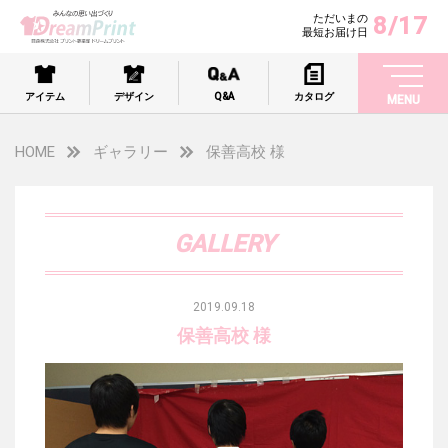
8/17
ただいまの
最短お届け日
アイテム
デザイン
Q&A
カタログ
MENU
HOME
ギャラリー
保善高校 様
GALLERY
2019.09.18
保善高校 様