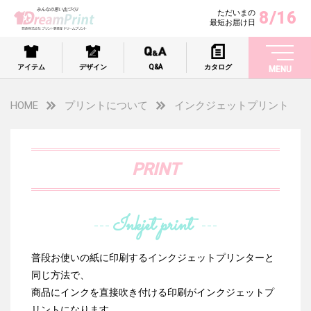
8/16
ただいまの
最短お届け日
アイテム
デザイン
Q&A
カタログ
MENU
HOME
プリントについて
インクジェットプリント
PRINT
Inkjet print
普段お使いの紙に印刷するインクジェットプリンターと
同じ方法で、
商品にインクを直接吹き付ける印刷がインクジェットプ
リントになります。