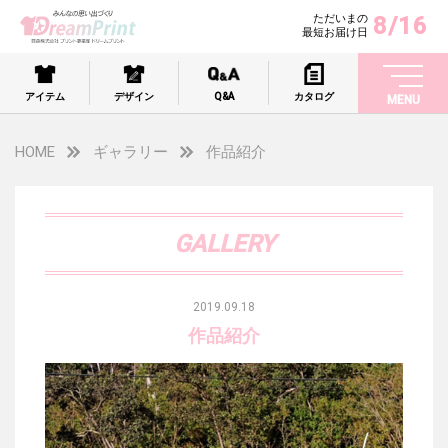
8/16
ただいまの
最短お届け日
アイテム
デザイン
Q&A
カタログ
MENU
HOME
ギャラリー
作品紹介
GALLERY
2019.09.18
作品紹介